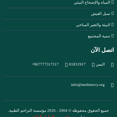
المياه والإصحاح البيئي
سبل العيش
البيئة والتغير المناخي
تنمية المجتمع
اتصل الآن
اليمن
01831917
+967777317117
info@medmercy.org
جميع الحقوق محفوظة © 2004 - 2026 مؤسسة التراحم الطبية.
تطوير
سوفت ويب للحلول الذكية