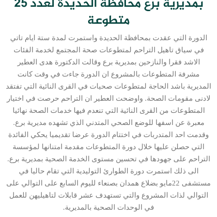
بمديرية برع محافظة الحديدة لعدد 25
متطوعة
الدورة التي عقدت بمحافظة الحديدة واستمرت لمدة ستة ايام تاتي
في سياق تاهيل التراحم لمتطوعات صحة المجتمع لخدمة الفئات
الاشد فقرا والنازحين بمديرية برع وقالت الدكتورة هدى العطير
مشرفة المتطوعات بالمشروع ان الدورة جاءت في وقت كانت
المديرية باشد الحاجة لمتطوعات صحيات في القرى النائية التي تفتقد
لادنى مقومات الصحة. واوضحت العطير ان التراحم حرصت في اختيار
المتطوعات من القرى النائية التي تنعدم فيها خدمات الصحة نهائيا
معبرة عن اسفها للوضع الصحي المتدني الذي تشهده مديرية برع.
وقدمت احد المتدربات في اختتام الدورة عرضا تقديميا يحكي الفائدة
التي حصلن عليها خلال دورة المتطوعات مقدمة امتنانها لمؤسسة
التراحم على جهودها في تحسين مستوى الخدمة الصحية بمديرية برع.
الى ذلك استمرت دورة الطوارئ التوليدية التي تقام حاليا في
مستشفى 22مايو بضلاع همدان بصنعاء لليوم السابع على التوالي على
التوالي لذات المشروع والتي تستهدف عشر قابلات لتاهيليهن للعمل
في الوحدات الصحية بالمديرية.