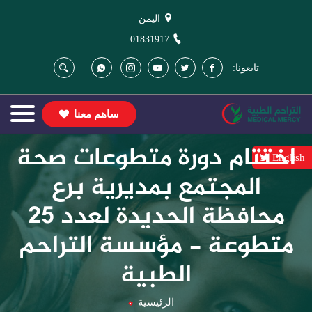
اليمن
01831917
تابعونا:
ساهم معنا
اختتام دورة متطوعات صحة
English
المجتمع بمديرية برع
محافظة الحديدة لعدد 25
متطوعة - مؤسسة التراحم
الطبية
الرئيسية